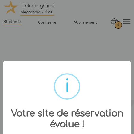
TicketingCiné
Megarama - Nice
Billetterie
Confiserie
Abonnement
0
Votre site de réservation
évolue !