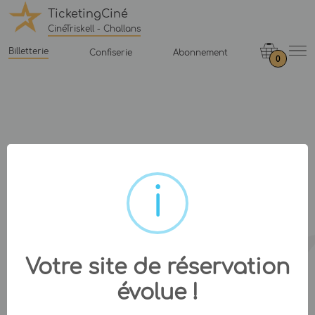
TicketingCiné
CinéTriskell - Challans
Billetterie
Confiserie
Abonnement
0
Votre site de réservation
évolue !