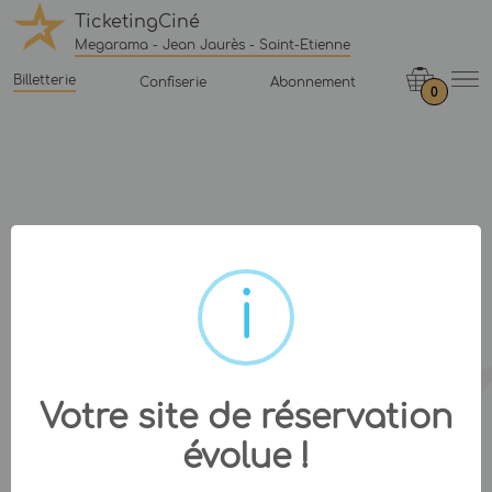
TicketingCiné
Megarama - Jean Jaurès - Saint-Etienne
Billetterie
Confiserie
Abonnement
0
Votre site de réservation
évolue !