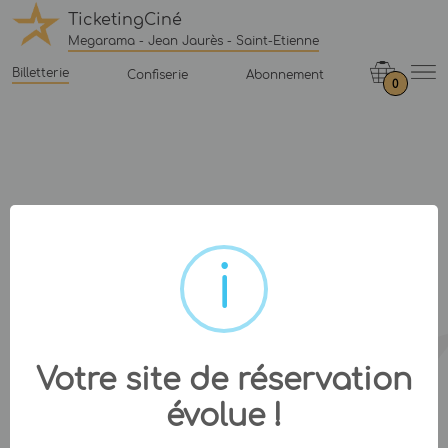
TicketingCiné
Megarama - Jean Jaurès - Saint-Etienne
Billetterie
Confiserie
Abonnement
0
Votre site de réservation
évolue !