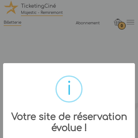
TicketingCiné
Majestic - Remiremont
Billetterie
Abonnement
0
Votre site de réservation
évolue !