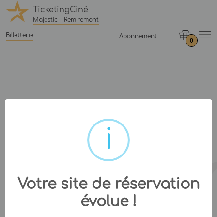
TicketingCiné
Majestic - Remiremont
Billetterie
Abonnement
0
Votre site de réservation
évolue !