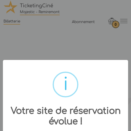
TicketingCiné
Majestic - Remiremont
Billetterie
Abonnement
0
Votre site de réservation
évolue !