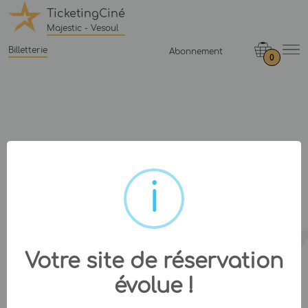
TicketingCiné
Majestic - Vesoul
Billetterie
Abonnement
0
Votre site de réservation
évolue !