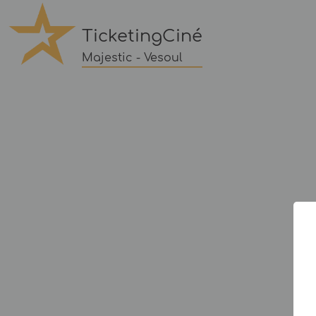
TicketingCiné
Majestic - Vesoul