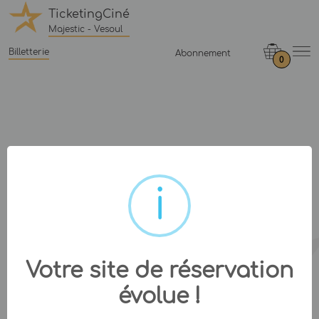
TicketingCiné
Majestic - Vesoul
Billetterie
Abonnement
0
Votre site de réservation
évolue !