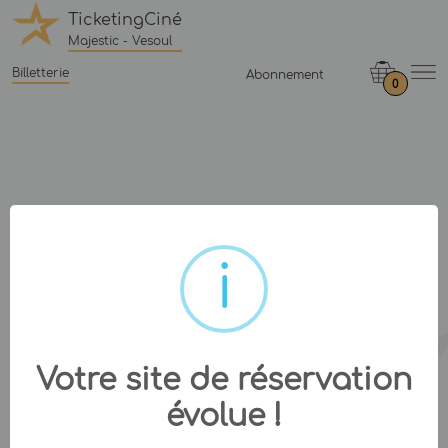
TicketingCiné
Majestic - Vesoul
Billetterie
Abonnement
0
Votre site de réservation
évolue !