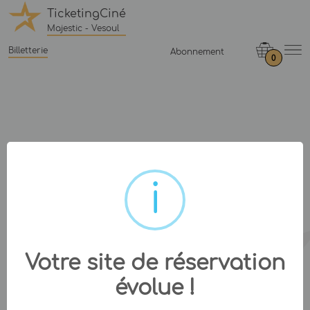
TicketingCiné
Majestic - Vesoul
Billetterie
Abonnement
0
Votre site de réservation
évolue !