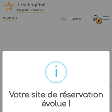
TicketingCiné
Majestic - Vesoul
Billetterie
Abonnement
0
Votre site de réservation
évolue !