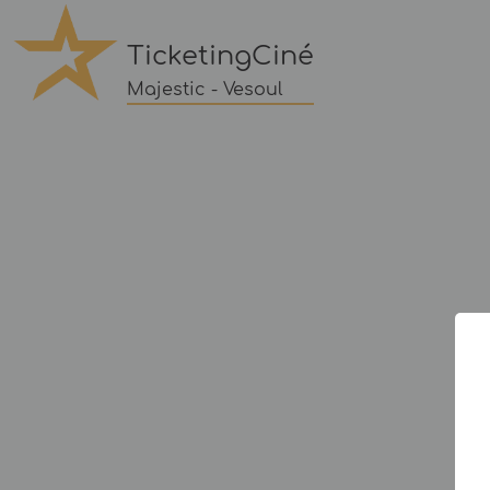
TicketingCiné
Majestic - Vesoul