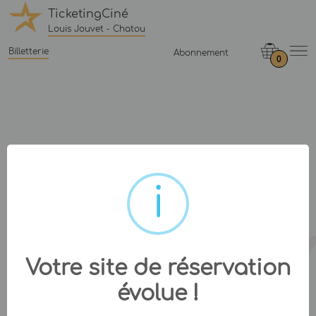
TicketingCiné
Louis Jouvet - Chatou
Billetterie
Abonnement
0
Votre site de réservation
évolue !