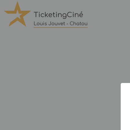
TicketingCiné
Louis Jouvet - Chatou