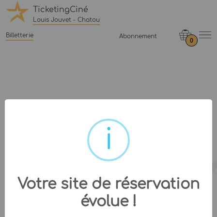
TicketingCiné
Louis Jouvet - Chatou
Billetterie
Abonnement
0
Votre site de réservation
évolue !