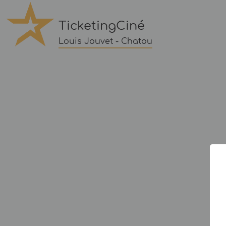
TicketingCiné
Louis Jouvet - Chatou