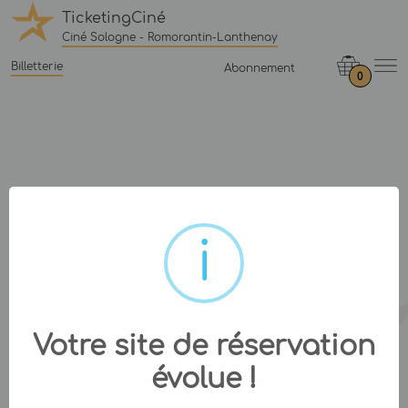
TicketingCiné
Ciné Sologne - Romorantin-Lanthenay
Billetterie
Abonnement
0
Votre site de réservation
évolue !