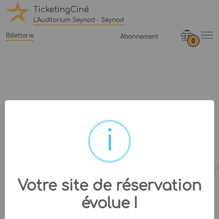
TicketingCiné
L'Auditorium Seynod - Seynod
Billetterie
Abonnement
0
Votre site de réservation
évolue !