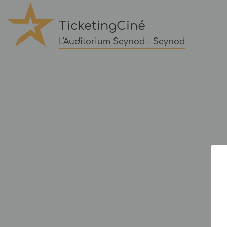
TicketingCiné
L'Auditorium Seynod - Seynod