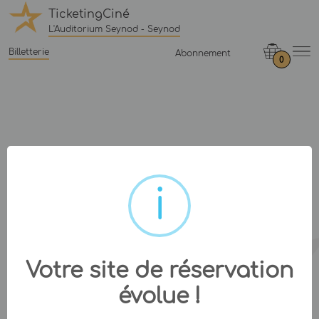
TicketingCiné
L'Auditorium Seynod - Seynod
Billetterie
Abonnement
0
Votre site de réservation
évolue !