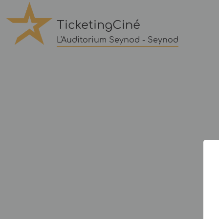
TicketingCiné
L'Auditorium Seynod - Seynod