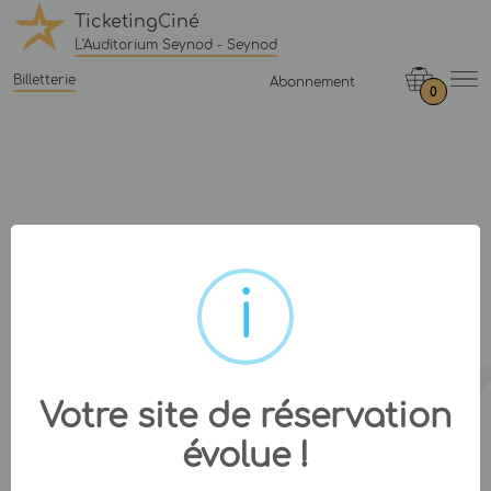
TicketingCiné
L'Auditorium Seynod - Seynod
Billetterie
Abonnement
0
Votre site de réservation
évolue !