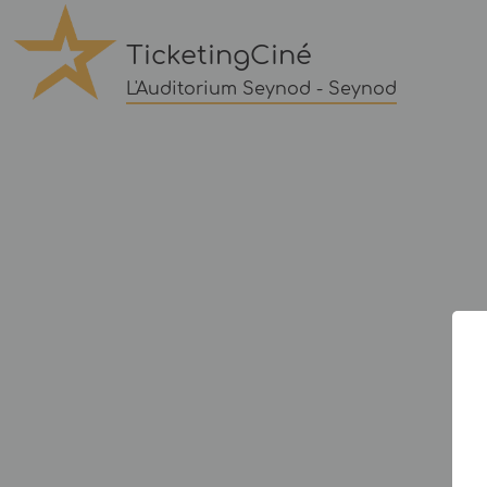
TicketingCiné
L'Auditorium Seynod - Seynod