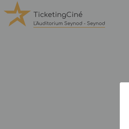
TicketingCiné
L'Auditorium Seynod - Seynod