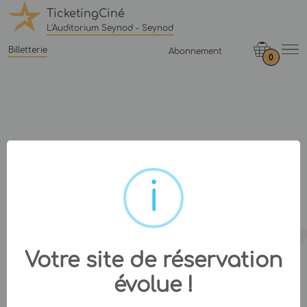
TicketingCiné
L'Auditorium Seynod - Seynod
Billetterie
Abonnement
0
Votre site de réservation
évolue !