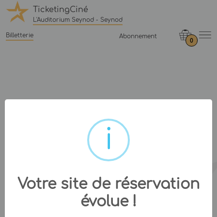
TicketingCiné
L'Auditorium Seynod - Seynod
Billetterie
Abonnement
0
Votre site de réservation
évolue !