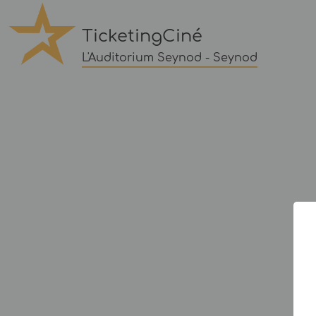
TicketingCiné
L'Auditorium Seynod - Seynod