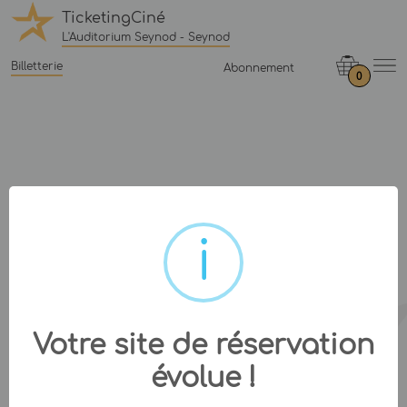
TicketingCiné
L'Auditorium Seynod - Seynod
Billetterie
Abonnement
0
Votre site de réservation
évolue !