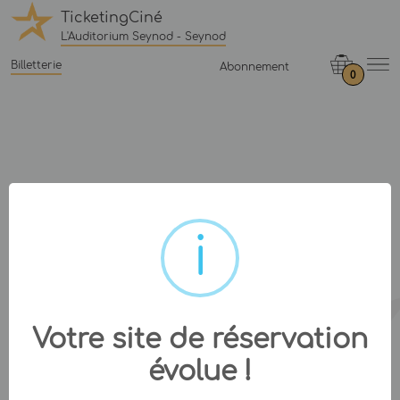
TicketingCiné
L'Auditorium Seynod - Seynod
Billetterie
Abonnement
0
Votre site de réservation
évolue !