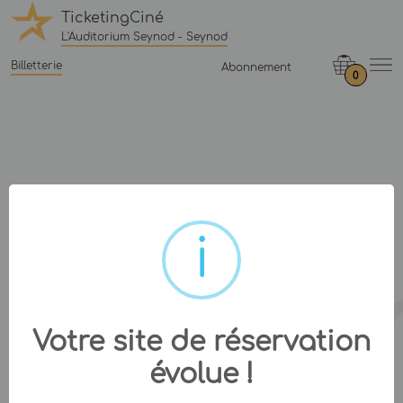
TicketingCiné
L'Auditorium Seynod - Seynod
Billetterie
Abonnement
0
Votre site de réservation
évolue !