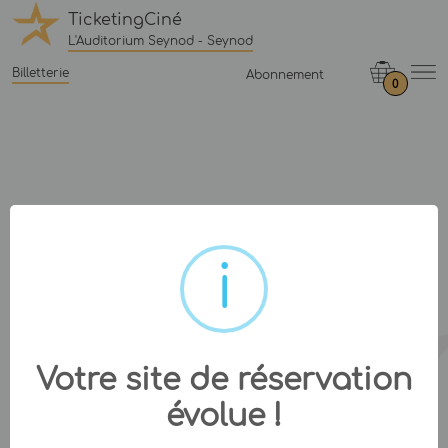
TicketingCiné
L'Auditorium Seynod - Seynod
Billetterie
Abonnement
0
Votre site de réservation
évolue !