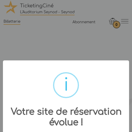
TicketingCiné
L'Auditorium Seynod - Seynod
Billetterie
Abonnement
0
Votre site de réservation
évolue !