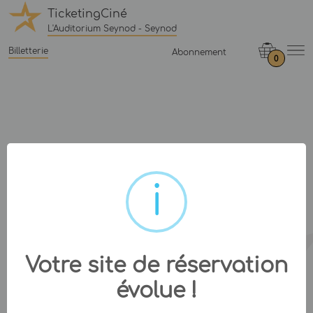
TicketingCiné
L'Auditorium Seynod - Seynod
Billetterie
Abonnement
0
Votre site de réservation
évolue !