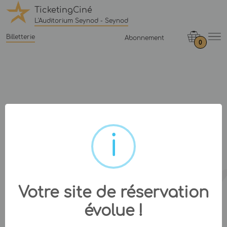
TicketingCiné
L'Auditorium Seynod - Seynod
Billetterie
Abonnement
0
Votre site de réservation
évolue !