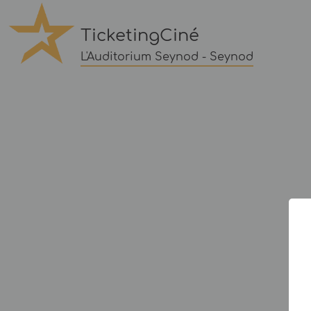
TicketingCiné
L'Auditorium Seynod - Seynod