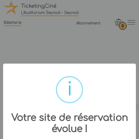
TicketingCiné
L'Auditorium Seynod - Seynod
Billetterie
Abonnement
0
Votre site de réservation
évolue !