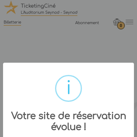
TicketingCiné
L'Auditorium Seynod - Seynod
Billetterie
Abonnement
0
Votre site de réservation
évolue !