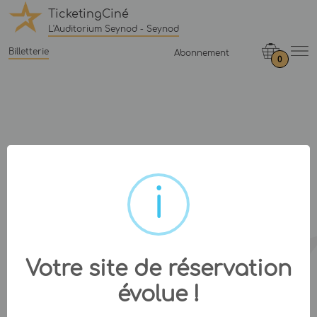
TicketingCiné
L'Auditorium Seynod - Seynod
Billetterie
Abonnement
0
Votre site de réservation
évolue !