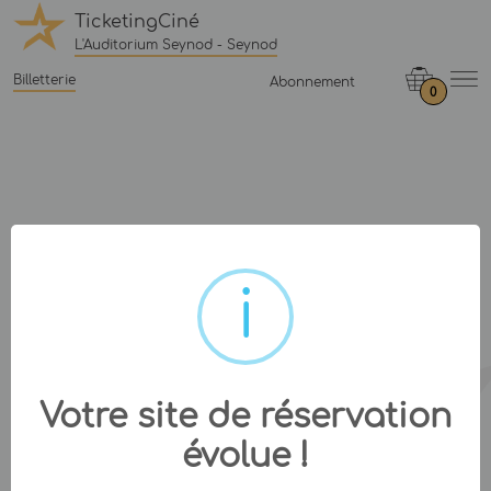
TicketingCiné
L'Auditorium Seynod - Seynod
Billetterie
Abonnement
0
Votre site de réservation
évolue !