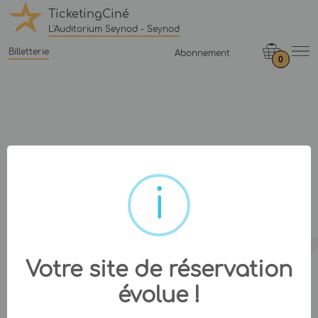
TicketingCiné
L'Auditorium Seynod - Seynod
Billetterie
Abonnement
0
Votre site de réservation
évolue !