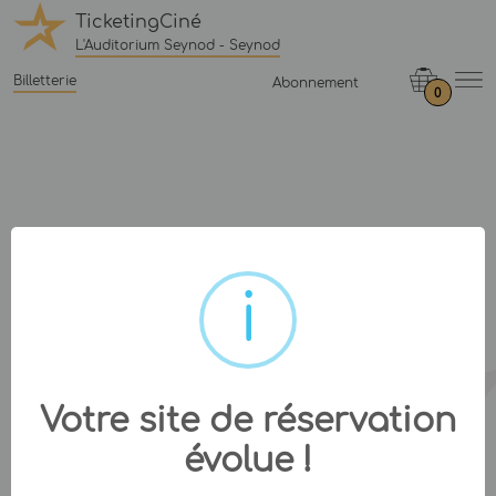
TicketingCiné
L'Auditorium Seynod - Seynod
Billetterie
Abonnement
0
Votre site de réservation
évolue !