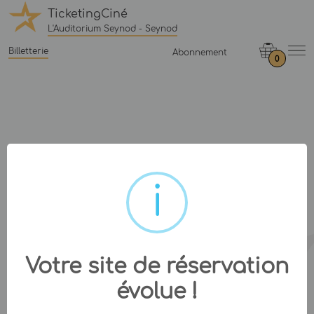
TicketingCiné
L'Auditorium Seynod - Seynod
Billetterie
Abonnement
0
Votre site de réservation
évolue !