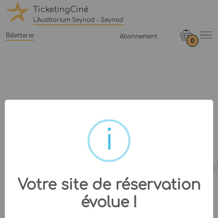
TicketingCiné
L'Auditorium Seynod - Seynod
Billetterie
Abonnement
0
Votre site de réservation
évolue !