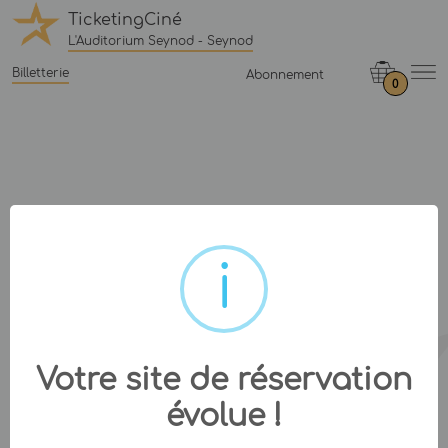
TicketingCiné
L'Auditorium Seynod - Seynod
Billetterie
Abonnement
0
Votre site de réservation
évolue !