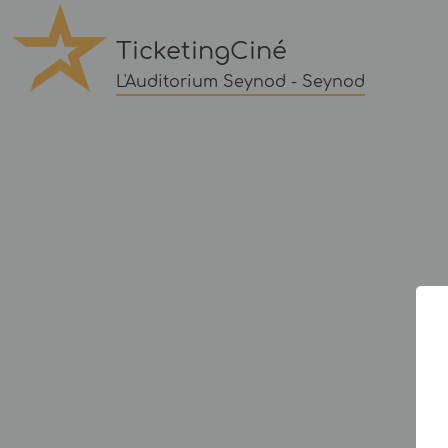
TicketingCiné
L'Auditorium Seynod - Seynod