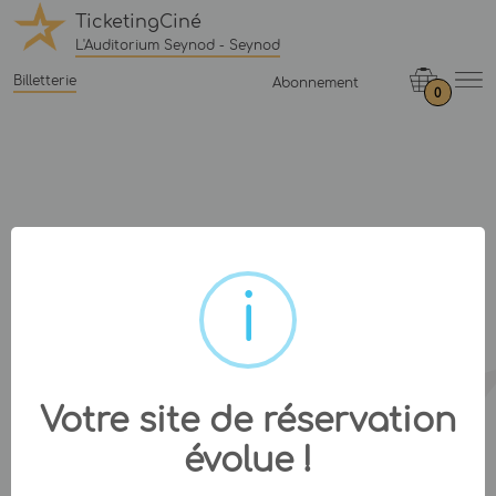
TicketingCiné
L'Auditorium Seynod - Seynod
Billetterie
Abonnement
0
Votre site de réservation
évolue !