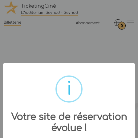
TicketingCiné
L'Auditorium Seynod - Seynod
Billetterie
Abonnement
0
Votre site de réservation
évolue !