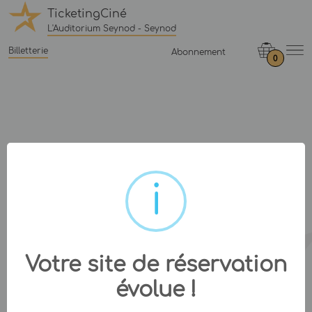
TicketingCiné
L'Auditorium Seynod - Seynod
Billetterie
Abonnement
0
Votre site de réservation
évolue !